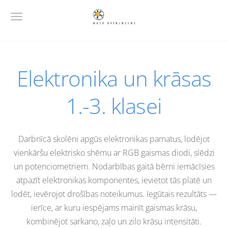
Elektronika un krāsas
1.-3. klasei
Darbnīcā skolēni apgūs elektronikas pamatus, lodējot
vienkāršu elektrisko shēmu ar RGB gaismas diodi, slēdzi
un potenciometriem. Nodarbības gaitā bērni iemācīsies
atpazīt elektronikas komponentes, ievietot tās platē un
lodēt, ievērojot drošības noteikumus. Iegūtais rezultāts —
ierīce, ar kuru iespējams mainīt gaismas krāsu,
kombinējot sarkano, zaļo un zilo krāsu intensitāti.