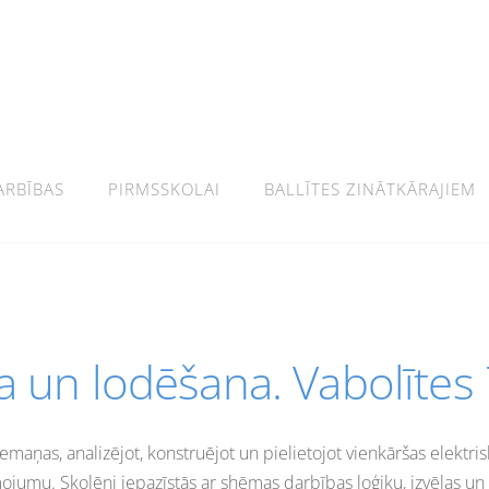
ARBĪBAS
PIRMSSKOLAI
BALLĪTES ZINĀTKĀRAJIEM
a un lodēšana. Vabolītes 7
maņas, analizējot, konstruējot un pielietojot vienkāršas elektri
smojumu. Skolēni iepazīstās ar shēmas darbības loģiku, izvēlas un