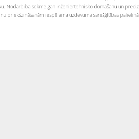
ku. Nodarbība sekmē gan inženiertehnisko domāšanu un precizitā
ēnu priekšzināšanām iespējama uzdevuma sarežģītības palielinā